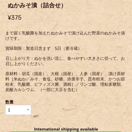
ぬかみそ漬（詰合せ）
¥375
まで届く乳酸菌を加えたぬかみそで漬け込んだ野菜のぬかみそ漬
けです。
賞味期限：製造日含まず 5日（要冷蔵）
召し上がり方：ぬかを洗い流し、食べやすい大きさに切って、お
召し上がりください。
原材料：胡瓜（国産）、大根（国産）、人参（国産）、漬け原材
料［米ぬか、みそ、食塩、砂糖、赤唐辛子、昆布粉末、かつお節
粉末、乳酸菌、ビフィズス菌、酒精］／リンゴ酸、増粘多糖類、
炭酸カルシウム、（一部に大豆を含む）
数量
International shipping available